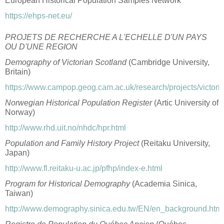
European Historical Population Samples Network
https://ehps-net.eu/
PROJETS DE RECHERCHE A L'ECHELLE D'UN PAYS
OU D'UNE REGION
Demography of Victorian Scotland
(Cambridge University,
Britain)
https://www.campop.geog.cam.ac.uk/research/projects/victor
Norwegian Historical Population Register
(Artic University of
Norway)
http://www.rhd.uit.no/nhdc/hpr.html
Population and Family History Project
(Reitaku University,
Japan)
http://www.fl.reitaku-u.ac.jp/pfhp/index-e.html
Program for Historical Demography
(Academia Sinica,
Taiwan)
http://www.demography.sinica.edu.tw/EN/en_background.htm